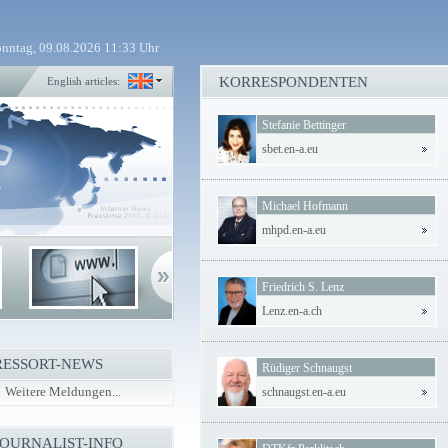
nntag, 09.08.2026 11:33 Uhr
KORRESPONDENTEN
English articles:
Stefanie Bettinger
sbet.en-a.eu
Michael Hofmann
mhpd.en-a.eu
Friedrich S. Lenz
Lenz.en-a.ch
RESSORT-NEWS
Rüdiger Schnaugst
Weitere Meldungen...
schnaugst.en-a.eu
JOURNALIST-INFO