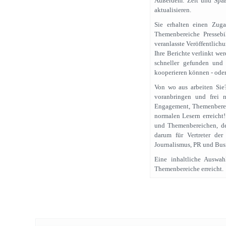
Außerdem: Zeit und Spaß
aktualisieren.
Sie erhalten einen Zug
Themenbereiche Pressebi
veranlasste Veröffentlich
Ihre Berichte verlinkt we
schneller gefunden und
kooperieren können - oder
Von wo aus arbeiten Sie?
voranbringen und frei n
Engagement, Themenbereic
normalen Lesern erreicht!
und Themenbereichen, de
darum für Vertreter der
Journalismus, PR und Bus
Eine inhaltliche Auswah
Themenbereiche erreicht.