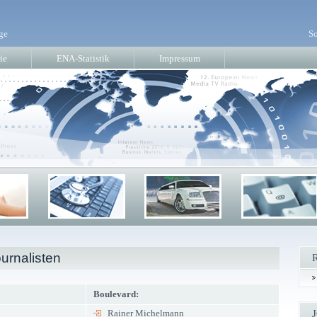
ge
So
ie
ENA-Statistik
Impressum
urnalisten
Boulevard:
Rainer Michelmann