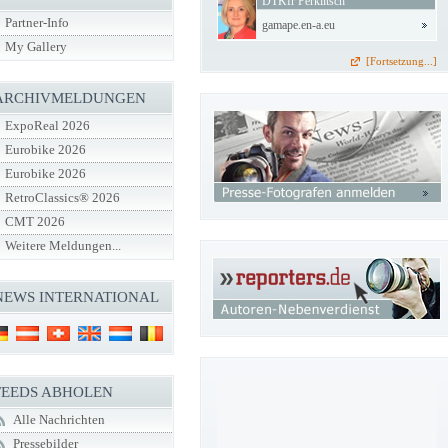
DTKfr Perklitsch
Partner-Info
gamape.en-a.eu
My Gallery
[Fortsetzung...]
ARCHIVMELDUNGEN
ExpoReal 2026
Eurobike 2026
Eurobike 2026
RetroClassics® 2026
CMT 2026
Weitere Meldungen...
NEWS INTERNATIONAL
FEEDS ABHOLEN
Alle Nachrichten
Pressebilder