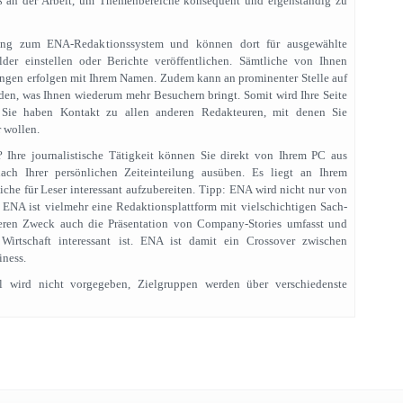
 an der Arbeit, um Themenbereiche konsequent und eigenständig zu
ang zum ENA-Redaktionssystem und können dort für ausgewählte
lder einstellen oder Berichte veröffentlichen. Sämtliche von Ihnen
ungen erfolgen mit Ihrem Namen. Zudem kann an prominenter Stelle auf
rden, was Ihnen wiederum mehr Besuchern bringt. Somit wird Ihre Seite
 Sie haben Kontakt zu allen anderen Redakteuren, mit denen Sie
 wollen.
 Ihre journalistische Tätigkeit können Sie direkt von Ihrem PC aus
ach Ihrer persönlichen Zeiteinteilung ausüben. Es liegt an Ihrem
he für Leser interessant aufzubereiten. Tipp: ENA wird nicht nur von
 ENA ist vielmehr eine Redaktionsplattform mit vielschichtigen Sach-
ren Zweck auch die Präsentation von Company-Stories umfasst und
 Wirtschaft interessant ist. ENA ist damit ein Crossover zwischen
iness.
l wird nicht vorgegeben, Zielgruppen werden über verschiedenste