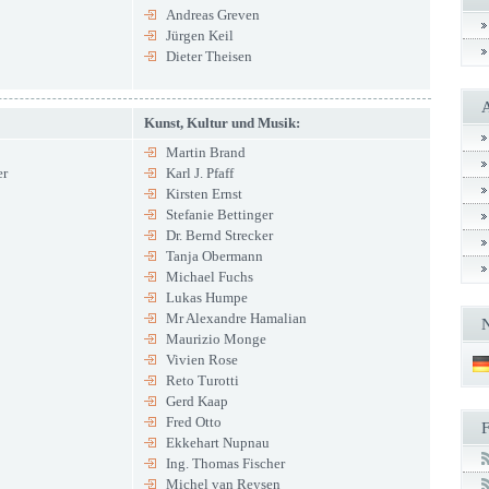
Andreas Greven
Jürgen Keil
Dieter Theisen
Kunst, Kultur und Musik:
Martin Brand
er
Karl J. Pfaff
Kirsten Ernst
Stefanie Bettinger
Dr. Bernd Strecker
Tanja Obermann
Michael Fuchs
Lukas Humpe
Mr Alexandre Hamalian
Maurizio Monge
Vivien Rose
Reto Turotti
Gerd Kaap
Fred Otto
Ekkehart Nupnau
Ing. Thomas Fischer
Michel van Reysen