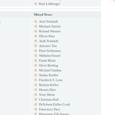
Kurt Lehberger
Mixed News:
g
Axel Schmidt
Michael Settele
Roland Wurster
Oliver Klas
Andi Schmidt
Antonio Tisi
Peter Schlusnus
Wilhelm Fussel
Frank Blum
Oiver Berling
Michael Gardau
Stefan Siedler
Friedrich S. Lenz
Bettina Keller
Dennis Deis
Sven Wiese
Christian Koll
Dr.Schura Euller Cook
Francesco Pace
Prinzessin Elfi Singer