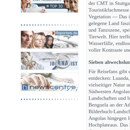
der CMT in Stuttgar
Touristikfachmesse 
Vegetation --- Das 
gelegene Land faszi
und Tanzszene, spe
Tierwelt. Hier tref
Wasserfälle, endlos
voller Kontraste un
Sieben abwechslun
Für Reisefans gibt 
entdecken: Luanda,
vielseitiger Natur
Südwesten Angolas,
Landschaften und b
Benguela an der At
Bilderbuch-Landsch
Angolas hingegen l
Hochplateaus. Das k