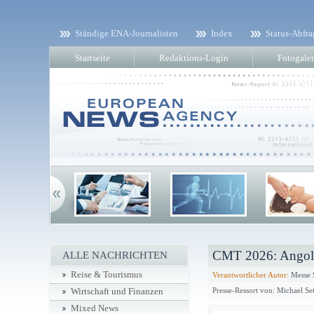
Ständige ENA-Journalisten
Index
Status-Abfra
Startseite
Redaktions-Login
Fotogaler
CMT 2026: Angola 
ALLE NACHRICHTEN
Reise & Tourismus
Verantwortlicher Autor:
Messe S
Presse-Ressort von: Michael Set
Wirtschaft und Finanzen
Mixed News