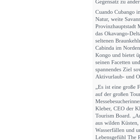
Gegensatz zu ander
Cuando Cubango im 
Natur, weite Savan
Provinzhauptstadt 
das Okavango-Delta 
seltenen Braunkehl
Cabinda im Norden 
Kongo und bietet ü
seinen Facetten und
spannendes Ziel so
Aktivurlaub- und O
„Es ist eine große 
auf der großen Tour
Messebesucherinnen 
Kleber, CEO der Kl
Tourism Board. „An
aus wilden Küsten,
Wasserfällen und ur
Lebensgefühl The R